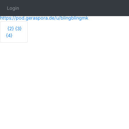
Login
bling bling
https://pod.geraspora.de/u/blingblingmk
{2}
{3}
{4}